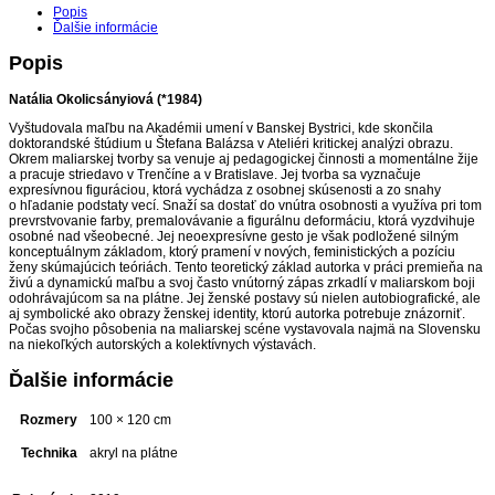
Popis
Ďalšie informácie
Popis
Natália Okolicsányiová (*1984)
Vyštudovala maľbu na Akadémii umení v Banskej Bystrici, kde skončila
doktorandské štúdium u Štefana Balázsa v Ateliéri kritickej analýzi obrazu.
Okrem maliarskej tvorby sa venuje aj pedagogickej činnosti a momentálne žije
a pracuje striedavo v Trenčíne a v Bratislave. Jej tvorba sa vyznačuje
expresívnou figuráciou, ktorá vychádza z osobnej skúsenosti a zo snahy
o hľadanie podstaty vecí. Snaží sa dostať do vnútra osobnosti a využíva pri tom
prevrstvovanie farby, premalovávanie a figurálnu deformáciu, ktorá vyzdvihuje
osobné nad všeobecné. Jej neoexpresívne gesto je však podložené silným
konceptuálnym základom, ktorý pramení v nových, feministických a pozíciu
ženy skúmajúcich teóriách. Tento teoretický základ autorka v práci premieňa na
živú a dynamickú maľbu a svoj často vnútorný zápas zrkadlí v maliarskom boji
odohrávajúcom sa na plátne. Jej ženské postavy sú nielen autobiografické, ale
aj symbolické ako obrazy ženskej identity, ktorú autorka potrebuje znázorniť.
Počas svojho pôsobenia na maliarskej scéne vystavovala najmä na Slovensku
na niekoľkých autorských a kolektívnych výstavách.
Ďalšie informácie
Rozmery
100 × 120 cm
Technika
akryl na plátne