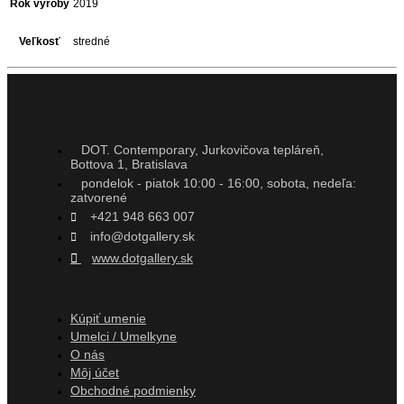
Rok výroby
2019
Veľkosť
stredné
DOT. Contemporary, Jurkovičova tepláreň,
Bottova 1, Bratislava
pondelok - piatok 10:00 - 16:00, sobota, nedeľa:
zatvorené
+421 948 663 007
info@dotgallery.sk
www.dotgallery.sk
Kúpiť umenie
Umelci / Umelkyne
O nás
Môj účet
Obchodné podmienky