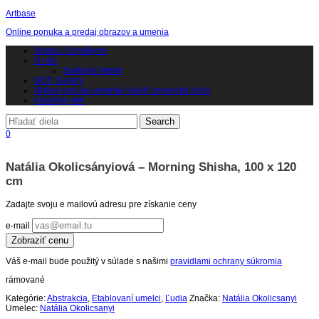
Artbase
Online ponuka a predaj obrazov a umenia
Toggle
Umelci / Umelkyne
navigation
O nás
Spokojní klienti
DOT. Gallery
Online ponuka umenia / kúpiť umelecké diela
Katalógy diel
0
Natália Okolicsányiová – Morning Shisha, 100 x 120
cm
Zadajte svoju e mailovú adresu pre získanie ceny
e-mail
Zobraziť cenu
Váš e-mail bude použitý v súlade s našimi
pravidlami ochrany súkromia
rámované
Kategórie:
Abstrakcia
,
Etablovaní umelci
,
Ľudia
Značka:
Natália Okolicsanyi
Umelec:
Natália Okolicsanyi