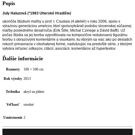
Popis
July Haluzová (*1983 Uherské Hradište)
ukončila štúdium maľby u prof. I. Csudaia (4.ateliér) v roku 2006, spolu s
výraznou generáciou umelcov, ktorí spoluvytvárali podobu slovenskej súčasnej
maľby posledného desaťročia (Erik Šille, Michal Czinege a Dávid Baffi). Už
počas štúdia sa jej tvorba vyprofilovala na kompozične redukovanú figurálnu
tvorbu s obrazovými komentármi a vsuvkami, ku ktorým sa viac ako po desiatich
rokoch prinavracia v obohatenej forme, nadväzujúc na predošlé série, z ktorými
vytvára reťazec odkazov, citácií, asociácii, komentárov až hypertextov.
Ďalšie informácie
Rozmery
100 × 100 cm
Rok výroby
2013
Technika
akryl na plátne
Veľkosť
stredné
Umiestnenie
2