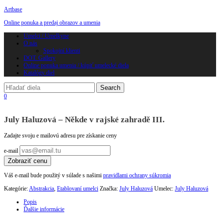
Artbase
Online ponuka a predaj obrazov a umenia
Toggle
Umelci / Umelkyne
navigation
O nás
Spokojní klienti
DOT. Gallery
Online ponuka umenia / kúpiť umelecké diela
Katalógy diel
0
July Haluzová – Někde v rajské zahradě III.
Zadajte svoju e mailovú adresu pre získanie ceny
e-mail
Zobraziť cenu
Váš e-mail bude použitý v súlade s našimi
pravidlami ochrany súkromia
Kategórie:
Abstrakcia
,
Etablovaní umelci
Značka:
July Haluzová
Umelec:
July Haluzová
Popis
Ďalšie informácie