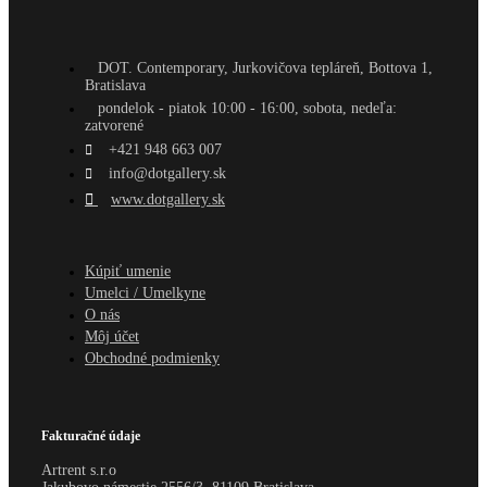
DOT. Contemporary, Jurkovičova tepláreň, Bottova 1,
Bratislava
pondelok - piatok 10:00 - 16:00, sobota, nedeľa:
zatvorené
+421 948 663 007
info@dotgallery.sk
www.dotgallery.sk
Kúpiť umenie
Umelci / Umelkyne
O nás
Môj účet
Obchodné podmienky
Fakturačné údaje
Artrent s.r.o