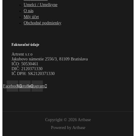
Umelci / Umelkyne
O nás
Môj účet
Obchodné podmienky
Fakturačné údaje
Artrent s.r.o
Jakubovo námestie 2556/3, 81109 Bratislava
IČO:
50530461
DIČ:
2120371330
IČ DPH:
SK2120371330
Facebook
Youtube
Instagram
Copyright © 2026 Artbase
Powered by Artbase