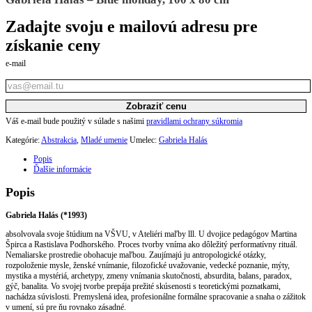
Zadajte svoju e mailovú adresu pre
získanie ceny
e-mail
Zobraziť cenu
Váš e-mail bude použitý v súlade s našimi
pravidlami ochrany súkromia
Kategórie:
Abstrakcia
,
Mladé umenie
Umelec:
Gabriela Halás
Popis
Ďalšie informácie
Popis
Gabriela Halás (*1993)
absolvovala svoje štúdium na VŠVU, v Ateliéri maľby lll. U dvojice pedagógov Martina
Špirca a Rastislava Podhorského. Proces tvorby vníma ako dôležitý performatívny rituál.
Nemaliarske prostredie obohacuje maľbou. Zaujímajú ju antropologické otázky,
rozpoloženie mysle, ženské vnímanie, filozofické uvažovanie, vedecké poznanie, mýty,
mystika a mystériá, archetypy, zmeny vnímania skutočnosti, absurdita, balans, paradox,
gýč, banalita. Vo svojej tvorbe prepája prežité skúsenosti s teoretickými poznatkami,
nachádza súvislosti. Premyslená idea, profesionálne formálne spracovanie a snaha o zážitok
v umení, sú pre ňu rovnako zásadné.