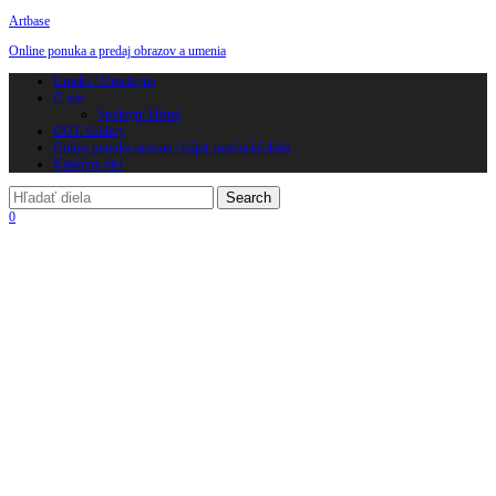
Artbase
Online ponuka a predaj obrazov a umenia
Toggle
Umelci / Umelkyne
navigation
O nás
Spokojní klienti
DOT. Gallery
Online ponuka umenia / kúpiť umelecké diela
Katalógy diel
0