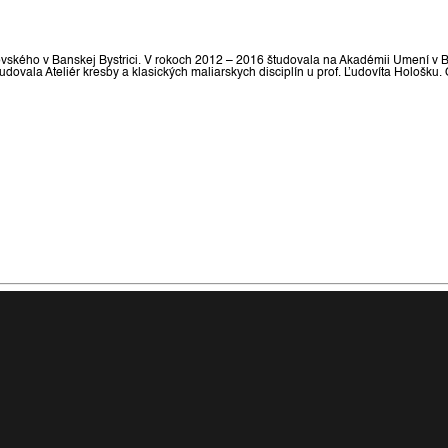
kého v Banskej Bystrici. V rokoch 2012 – 2016 študovala na Akadémii Umení v Bansk
dovala Ateliér kresby a klasických maliarskych disciplín u prof. Ľudovíta Hološku