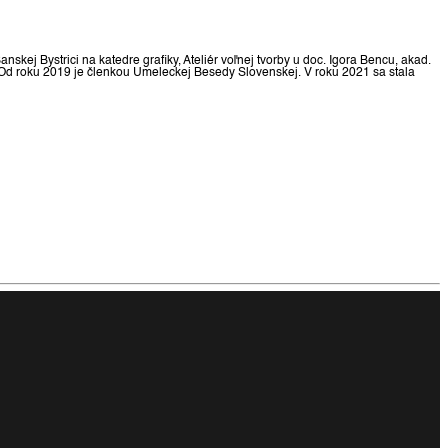
ej Bystrici na katedre grafiky, Ateliér voľnej tvorby u doc. Igora Bencu, akad.
. Od roku 2019 je členkou Umeleckej Besedy Slovenskej. V roku 2021 sa stala