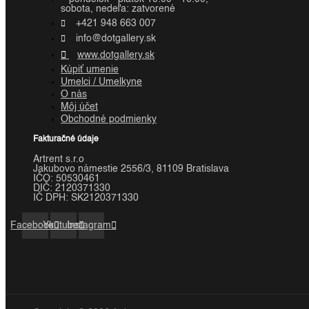
sobota, nedeľa: zatvorené
+421 948 663 007
info@dotgallery.sk
www.dotgallery.sk
Kúpiť umenie
Umelci / Umelkyne
O nás
Môj účet
Obchodné podmienky
Fakturačné údaje
Artrent s.r.o
Jakubovo námestie 2556/3, 81109 Bratislava
IČO:
50530461
DIČ:
2120371330
IČ DPH:
SK2120371330
Facebook
Youtube
Instagram