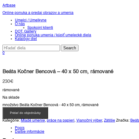
Artbase
Online ponuka a predaj obrazov a umenia
Toggle
Umelci / Umelkyne
navigation
O nás
Spokojní klienti
DOT. Gallery
Online ponuka umenia / kúpiť umelecké diela
Katalógy diel
0
Beáta Kočner Bencová – 40 x 50 cm, rámované
230
€
rámované
Na sklade
množstvo Beáta Kočner Bencová - 40 x 50 cm, rámované
Pridať do objednávky
Kategórie:
Mladé umenie
,
práce na papieri
,
Vianočný výber
,
Zátišie
Značka:
Beát
Popis
Ďalšie informácie