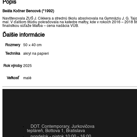
Popis
Beáta Kočner Bencová (*1992)
Navštevovala ZUŠ J. Cikkera a strednú školu absolvovala na Gymnáziu J. G. Tajovs
mal. V ďalšom štúdiu pokračovala na katedre maľby, kde v rokoch 2016 – 2018 štu
finalistkou súťaže Maľba – cena nadácia VÚB.
Ďalšie informácie
Rozmery
50 × 40 cm
Technika
akryl na papieri
Rok výroby
2025
Veľkosť
malé
DOT. Contemporary, Jurkovičova
tepláreň, Bottova 1, Bratislava
pondelok - piatok 10:00 - 16:00,