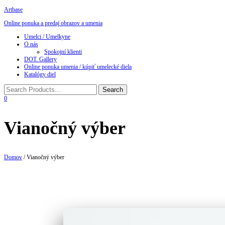
Artbase
Online ponuka a predaj obrazov a umenia
Toggle
Umelci / Umelkyne
navigation
O nás
Spokojní klienti
DOT. Gallery
Online ponuka umenia / kúpiť umelecké diela
Katalógy diel
0
Vianočný výber
Domov
/ Vianočný výber