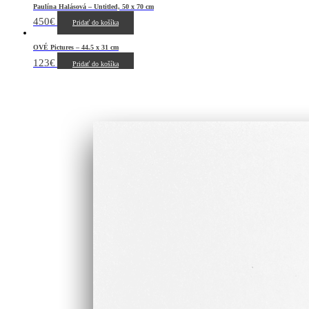
Paulína Halásová – Untitled, 50 x 70 cm
450
€
Pridať do košíka
OVÉ Pictures – 44.5 x 31 cm
123
€
Pridať do košíka