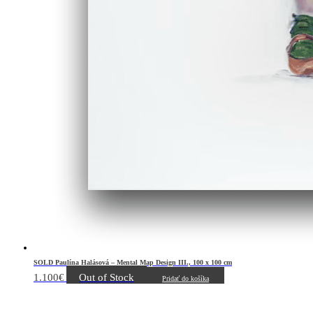
SOLD Paulína Halásová – Mental Map Design III., 100 x 100 cm
1.100
€
Out of Stock
Pridať do košíka