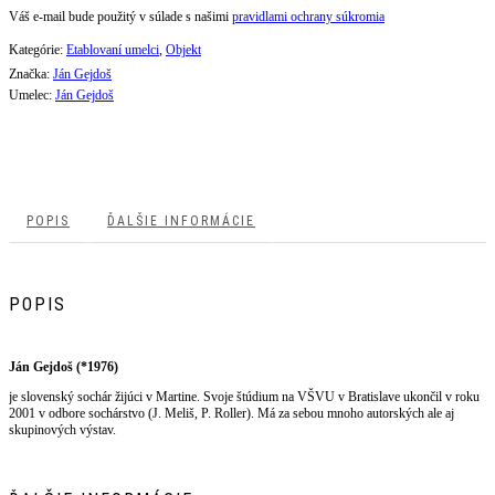
Váš e-mail bude použitý v súlade s našimi
pravidlami ochrany súkromia
Kategórie:
Etablovaní umelci
,
Objekt
Značka:
Ján Gejdoš
Umelec:
Ján Gejdoš
POPIS
ĎALŠIE INFORMÁCIE
POPIS
Ján Gejdoš (*1976)
je slovenský sochár žijúci v Martine. Svoje štúdium na VŠVU v Bratislave ukončil v roku
2001 v odbore sochárstvo (J. Meliš, P. Roller). Má za sebou mnoho autorských ale aj
skupinových výstav.