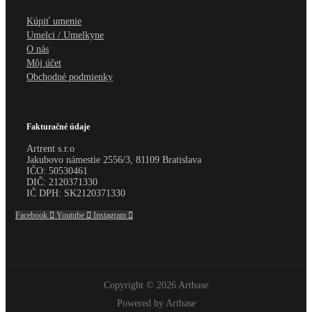
Kúpiť umenie
Umelci / Umelkyne
O nás
Môj účet
Obchodné podmienky
Fakturačné údaje
Artrent s.r.o
Jakubovo námestie 2556/3, 81109 Bratislava
IČO:
50530461
DIČ:
2120371330
IČ DPH:
SK2120371330
Facebook
Youtube
Instagram
Copyright © 2026 Artbase
Powered by Artbase