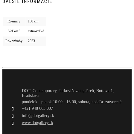
ĎALŠIE INFORMÁCIE
Rozmery
150 cm
Veľkosť
extra-veľké
Rok výroby
2023
DOT. Contemporary, Jurkovičova tepláreň, Bottova 1,
Bratislava
pondelok - piatok 10:00 - 16:00, sobota, nedeľa: zatvorené
+421 948 663 007
info@dotgallery.sk
www.dotgallery.sk