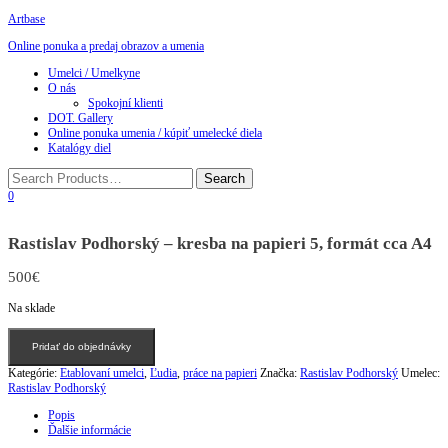
Artbase
Online ponuka a predaj obrazov a umenia
Toggle
Umelci / Umelkyne
navigation
O nás
Spokojní klienti
DOT. Gallery
Online ponuka umenia / kúpiť umelecké diela
Katalógy diel
0
Rastislav Podhorský – kresba na papieri 5, formát cca A4
500
€
Na sklade
množstvo
Pridať do objednávky
Rastislav
Podhorský
Kategórie:
Etablovaní umelci
,
Ľudia
,
práce na papieri
Značka:
Rastislav Podhorský
Umelec:
-
Rastislav Podhorský
kresba
na
Popis
papieri
Ďalšie informácie
5,