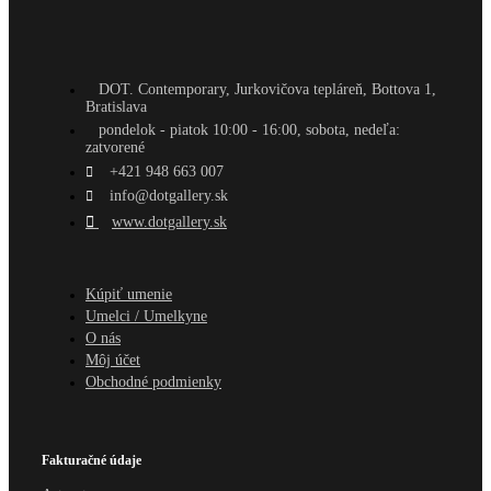
DOT. Contemporary, Jurkovičova tepláreň, Bottova 1,
Bratislava
pondelok - piatok 10:00 - 16:00, sobota, nedeľa:
zatvorené
+421 948 663 007
info@dotgallery.sk
www.dotgallery.sk
Kúpiť umenie
Umelci / Umelkyne
O nás
Môj účet
Obchodné podmienky
Fakturačné údaje