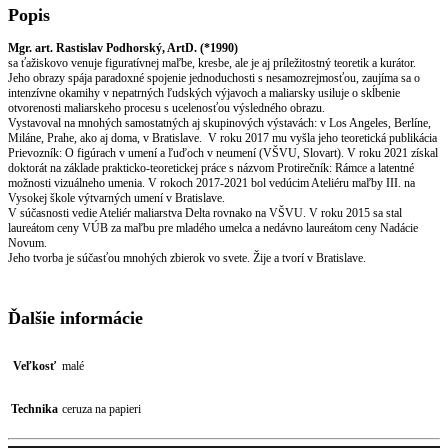
formát
Popis
cca
A4
Mgr. art. Rastislav Podhorský, ArtD. (*1990)
sa ťažiskovo venuje figuratívnej maľbe, kresbe, ale je aj príležitostný teoretik a kurátor.
Jeho obrazy spája paradoxné spojenie jednoduchosti s nesamozrejmosťou, zaujíma sa o
intenzívne okamihy v nepatrných ľudských výjavoch a maliarsky usiluje o skĺbenie
otvorenosti maliarskeho procesu s ucelenosťou výsledného obrazu.
Vystavoval na mnohých samostatných aj skupinových výstavách: v Los Angeles, Berlíne,
Miláne, Prahe, ako aj doma, v Bratislave. V roku 2017 mu vyšla jeho teoretická publikácia
Prievozník: O figúrach v umení a ľuďoch v neumení (VŠVU, Slovart). V roku 2021 získal
doktorát na základe prakticko-teoretickej práce s názvom Protirečník: Rámce a latentné
možnosti vizuálneho umenia. V rokoch 2017-2021 bol vedúcim Ateliéru maľby III. na
Vysokej škole výtvarných umení v Bratislave.
V súčasnosti vedie Ateliér maliarstva Delta rovnako na VŠVU. V roku 2015 sa stal
laureátom ceny VÚB za maľbu pre mladého umelca a nedávno laureátom ceny Nadácie
Novum.
Jeho tvorba je súčasťou mnohých zbierok vo svete. Žije a tvorí v Bratislave.
Ďalšie informácie
Veľkosť
malé
Technika
ceruza na papieri