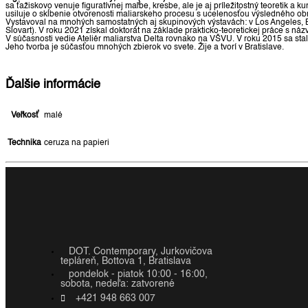
sa ťažiskovo venuje figuratívnej maľbe, kresbe, ale je aj príležitostný teoretik
usiluje o skĺbenie otvorenosti maliarskeho procesu s ucelenosťou výsledného ob
Vystavoval na mnohých samostatných aj skupinových výstavách: v Los Angeles, Be
Slovart). V roku 2021 získal doktorát na základe prakticko-teoretickej práce s n
V súčasnosti vedie Ateliér maliarstva Delta rovnako na VŠVU. V roku 2015 sa 
Jeho tvorba je súčasťou mnohých zbierok vo svete. Žije a tvorí v Bratislave.
Ďalšie informácie
Veľkosť
malé
Technika
ceruza na papieri
DOT. Contemporary, Jurkovičova
tepláreň, Bottova 1, Bratislava
pondelok - piatok 10:00 - 16:00,
sobota, nedeľa: zatvorené
+421 948 663 007