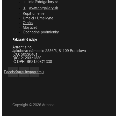
info@dotgallery.sk
www.dotgallery.sk
Kúpiť umenie
Umelci / Umelkyne
O nás
Môj účet
Obchodné podmienky
Fakturačné údaje
Artrent s.r.o
Jakubovo námestie 2556/3, 81109 Bratislava
IČO:
50530461
DIČ:
2120371330
IČ DPH:
SK2120371330
Facebook
Youtube
Instagram
Copyright © 2026 Artbase