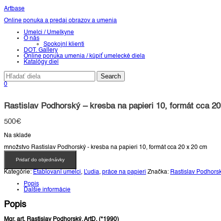
Artbase
Online ponuka a predaj obrazov a umenia
Toggle
Umelci / Umelkyne
navigation
O nás
Spokojní klienti
DOT. Gallery
Online ponuka umenia / kúpiť umelecké diela
Katalógy diel
0
Rastislav Podhorský – kresba na papieri 10, formát cca 2
500
€
Na sklade
množstvo Rastislav Podhorský - kresba na papieri 10, formát cca 20 x 20 cm
Pridať do objednávky
Kategórie:
Etablovaní umelci
,
Ľudia
,
práce na papieri
Značka:
Rastislav Podhors
Popis
Ďalšie informácie
Popis
Mgr. art. Rastislav Podhorský, ArtD. (*1990)