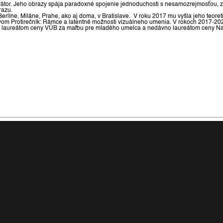
 a kurátor. Jeho obrazy spája paradoxné spojenie jednoduchosti s nesamozrejmosťou,
razu.
rlíne, Miláne, Prahe, ako aj doma, v Bratislave. V roku 2017 mu vyšla jeho teoret
ázvom Protirečník: Rámce a latentné možnosti vizuálneho umenia. V rokoch 2017-2021
stal laureátom ceny VÚB za maľbu pre mladého umelca a nedávno laureátom ceny 