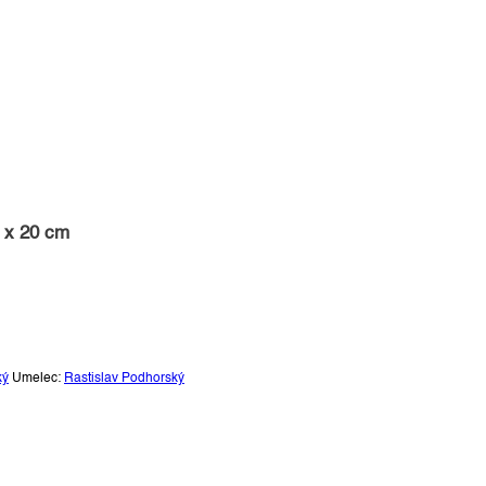
0 x 20 cm
ký
Umelec:
Rastislav Podhorský