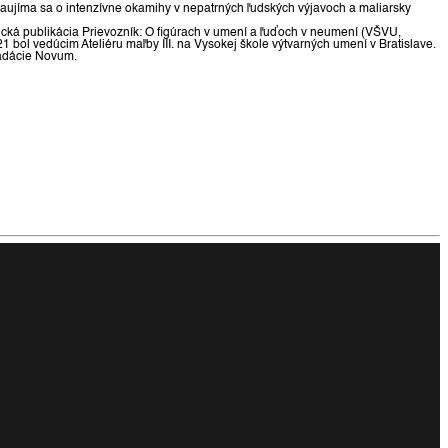
 zaujíma sa o intenzívne okamihy v nepatrných ľudských výjavoch a maliarsky
ická publikácia Prievozník: O figúrach v umení a ľuďoch v neumení (VŠVU,
 bol vedúcim Ateliéru maľby III. na Vysokej škole výtvarných umení v Bratislave.
Nadácie Novum.