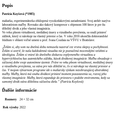
Popis
Patrícia Koyšová (*1985)
maliarka, experimentátorka obklopená vysokotlakovými zariadeniami. Svoj ateliér nazýva
laboratóriom maľby. Rovnako ako tlakový kompresor s objemom 100 litrov je pre ňu
dôležitý divák a jeho vlastná imaginácia.
Vo veku plnom virtuálnosti, mediálnej únavy a vizuálneho presýtenia, sa snaží priniesť
zážitok, ktorý si nárokuje na vlastný priestor a čas. V roku 2016 ukončila doktorandské
štúdium v oblasti voľné umeni u prof. Ivana Csudaia na VŠVU v Bratislave.
„
Želám si, aby som na dnešnú dobu nemusela nazerať cez vrstvu skepsy a pochybnosti.
Želám si uveriť, že naša každodenná vizualita nie je poznačená mocenskými vzťahmi a
ideológiou. Želám si vniesť do dnešného diskurzu ovplyvneného virtualitou a
hyperrýchlosťou kus autentického zážitku, kúsok divákovej imaginácie. Maľba obsadzuje v
súčasnej dobe svoje autonómne územie. Práve vo veku plnom virtuálnosti, mediálnej únavy
a vizuálneho presýtenia, sa stáva pre nás dôležité to, čo si nárokuje na vlastný priestor a
čas. V mojom výtvarnom programe ide o maliarsky výskum nezobrazujúcej abstraktnej
maľby. Maľby, ktorá má snahu divákovi priniesť moment pozastavenia sa, rozvoj jeho
vlastnej imaginácie. Maľby, ktorá expanduje do priestoru v podobe enviromentu, kedy sa
samotný divák stáva dôležitou súčasťou diela.” (Patrícia Koyšová)
Ďalšie informácie
Rozmery
24 × 32 cm
Rok výroby
2022