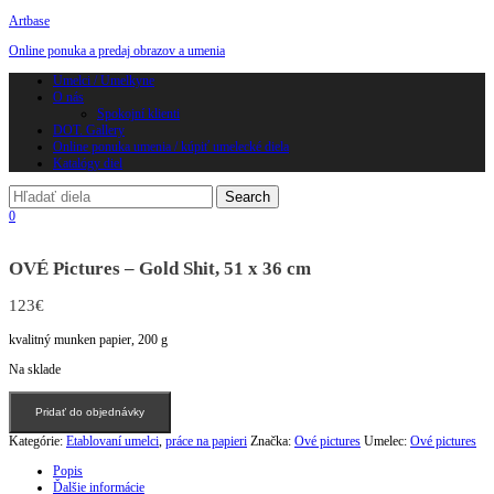
Artbase
Online ponuka a predaj obrazov a umenia
Toggle
Umelci / Umelkyne
navigation
O nás
Spokojní klienti
DOT. Gallery
Online ponuka umenia / kúpiť umelecké diela
Katalógy diel
0
OVÉ Pictures – Gold Shit, 51 x 36 cm
123
€
kvalitný munken papier, 200 g
Na sklade
množstvo
Pridať do objednávky
OVÉ
Pictures
Kategórie:
Etablovaní umelci
,
práce na papieri
Značka:
Ové pictures
Umelec:
Ové pictures
-
Gold
Popis
Shit,
Ďalšie informácie