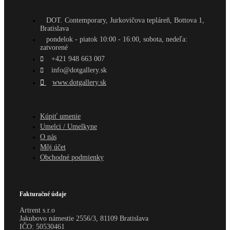
DOT. Contemporary, Jurkovičova tepláreň, Bottova 1,
Bratislava
pondelok - piatok 10:00 - 16:00, sobota, nedeľa:
zatvorené
+421 948 663 007
info@dotgallery.sk
www.dotgallery.sk
Kúpiť umenie
Umelci / Umelkyne
O nás
Môj účet
Obchodné podmienky
Fakturačné údaje
Artrent s.r.o
Jakubovo námestie 2556/3, 81109 Bratislava
IČO:
50530461