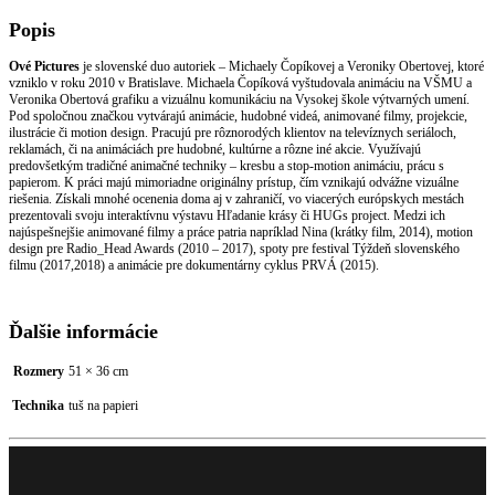
51
x
Popis
36
cm
Ové Pictures
je slovenské duo autoriek – Michaely Čopíkovej a Veroniky Obertovej, ktoré
vzniklo v roku 2010 v Bratislave. Michaela Čopíková vyštudovala animáciu na VŠMU a
Veronika Obertová grafiku a vizuálnu komunikáciu na Vysokej škole výtvarných umení.
Pod spoločnou značkou vytvárajú animácie, hudobné videá, animované filmy, projekcie,
ilustrácie či motion design. Pracujú pre rôznorodých klientov na televíznych seriáloch,
reklamách, či na animáciách pre hudobné, kultúrne a rôzne iné akcie. Využívajú
predovšetkým tradičné animačné techniky – kresbu a stop-motion animáciu, prácu s
papierom. K práci majú mimoriadne originálny prístup, čím vznikajú odvážne vizuálne
riešenia. Získali mnohé ocenenia doma aj v zahraničí, vo viacerých európskych mestách
prezentovali svoju interaktívnu výstavu Hľadanie krásy či HUGs project. Medzi ich
najúspešnejšie animované filmy a práce patria napríklad Nina (krátky film, 2014), motion
design pre Radio_Head Awards (2010 – 2017), spoty pre festival Týždeň slovenského
filmu (2017,2018) a animácie pre dokumentárny cyklus PRVÁ (2015).
Ďalšie informácie
Rozmery
51 × 36 cm
Technika
tuš na papieri