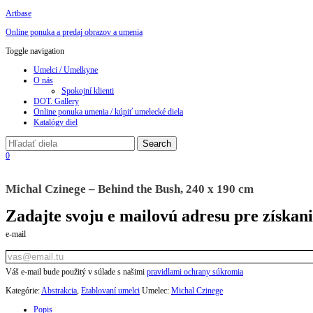
Artbase
Online ponuka a predaj obrazov a umenia
Toggle navigation
Umelci / Umelkyne
O nás
Spokojní klienti
DOT. Gallery
Online ponuka umenia / kúpiť umelecké diela
Katalógy diel
0
Michal Czinege – Behind the Bush, 240 x 190 cm
Zadajte svoju e mailovú adresu pre získan
e-mail
Váš e-mail bude použitý v súlade s našimi
pravidlami ochrany súkromia
Kategórie:
Abstrakcia
,
Etablovaní umelci
Umelec:
Michal Czinege
Popis