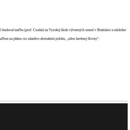
06 študoval maľbu (prof. Csudai) na Vysokej škole výtvarných umení v Bratislave a následne
aľbou na plátno cez zdanlivo abstraktnú polohu, „silou farebnej škvrny“.