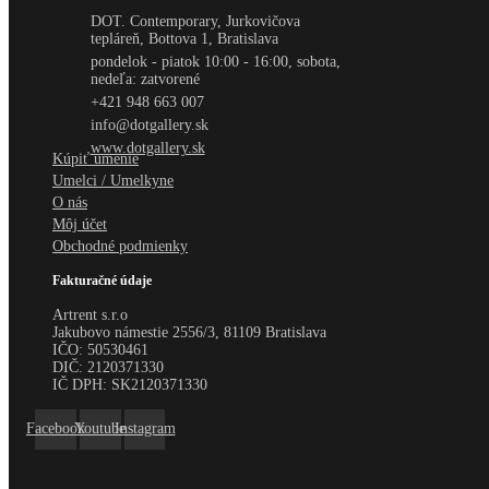
DOT. Contemporary, Jurkovičova
tepláreň, Bottova 1, Bratislava
pondelok - piatok 10:00 - 16:00, sobota,
nedeľa: zatvorené
+421 948 663 007
info@dotgallery.sk
www.dotgallery.sk
Kúpiť umenie
Umelci / Umelkyne
O nás
Môj účet
Obchodné podmienky
Fakturačné údaje
Artrent s.r.o
Jakubovo námestie 2556/3, 81109 Bratislava
IČO:
50530461
DIČ:
2120371330
IČ DPH:
SK2120371330
Facebook
Youtube
Instagram