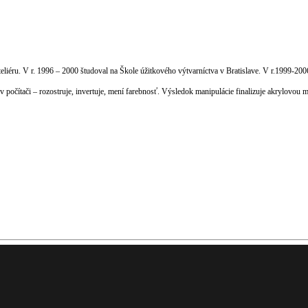
teliéru. V r. 1996 – 2000 študoval na Škole úžitkového výtvarníctva v Bratislave. V r.1999-20
počítači – rozostruje, invertuje, mení farebnosť. Výsledok manipulácie finalizuje akrylovou m