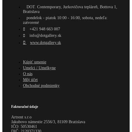
DOT. Contemporary, Jurkovičova tepláreň, Bottova 1,
Bratislava
pondelok - piatok 10:00 - 16:00, sobota, nedeľa:
zatvorené
+421 948 663 007
info@dotgallery.sk
www.dotgallery.sk
Kúpiť umenie
Umelci / Umelkyne
O nás
Môj účet
Obchodné podmienky
Fakturačné údaje
Artrent s.r.o
Jakubovo námestie 2556/3, 81109 Bratislava
IČO:
50530461
DIČ:
2120371330