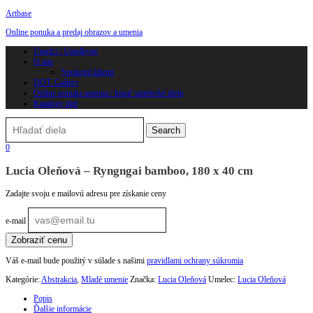
Artbase
Online ponuka a predaj obrazov a umenia
Toggle
Umelci / Umelkyne
navigation
O nás
Spokojní klienti
DOT. Gallery
Online ponuka umenia / kúpiť umelecké diela
Katalógy diel
0
Lucia Oleňová – Ryngngai bamboo, 180 x 40 cm
Zadajte svoju e mailovú adresu pre získanie ceny
e-mail
Zobraziť cenu
Váš e-mail bude použitý v súlade s našimi
pravidlami ochrany súkromia
Kategórie:
Abstrakcia
,
Mladé umenie
Značka:
Lucia Oleňová
Umelec:
Lucia Oleňová
Popis
Ďalšie informácie