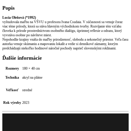
Popis
Lucia Oleňová (*1992)
vyštudovala maľbu na VŠVU u profesora Ivana Csudaia. V súčasnosti sa venuje čoraz
viac téme prírody, ktorá sa stáva hlavným východiskom tvorby. Rozvíjanie tém vzťahu
človeka k prírode prostredníctvom osobného dialógu, úprimnej reflexie a odrazu, ktorý
vyvstáva osobne po návšteve miest.
Nepohodlie krajiny vnáša do maľby prirodzenosť, slobodu a nekonečný priestor. Veľa času
autorka venuje skúmaniu a mapovaniu lokalít a vedie si denníkové záznamy, ktorým
predchádzajú niekoľko hodinové náročné pochody naprieč slovenskými roklinami.
Ďalšie informácie
Rozmery
180 × 40 cm
Technika
akryl na plátne
Veľkosť
stredné
Rok výroby
2023