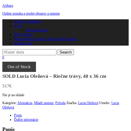
Artbase
Online ponuka a predaj obrazov a umenia
Toggle
Umelci / Umelkyne
navigation
O nás
Spokojní klienti
DOT. Gallery
Online ponuka umenia / kúpiť umelecké diela
Katalógy diel
0
Out of Stock
SOLD Lucia Oleňová – Riečne trávy, 48 x 36 cm
517
€
Nie je na sklade
Kategórie:
Abstrakcia
,
Mladé umenie
,
Príroda
Značka:
Lucia Oleňová
Umelec:
Lucia
Oleňová
Popis
Ďalšie informácie
Popis