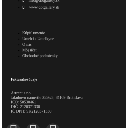
info@dotgallery.sk
www.dotgallery.sk
Kúpiť umenie
Umelci / Umelkyne
O nás
Môj účet
Obchodné podmienky
Fakturačné údaje
Artrent s.r.o
Jakubovo námestie 2556/3, 81109 Bratislava
IČO:
50530461
DIČ:
2120371330
IČ DPH:
SK2120371330