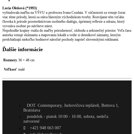
Lucia Oleňová (*1993)
vyštudovala maľbu na VŠVU u profesora Ivana Csudaia. V súčasnosti sa venuje čoraz
viac téme prírody, ktorá sa stáva hlavným východiskom tvorby. Rozvíjanie tém vzťahu
človeka k prírode prostredníctvom osobného dialógu, úprimnej reflexie a odrazu, ktorý
vyvstáva osobne po návšteve miest.
Nepohodlie krajiny vnáša do maľby prirodzenosť, slobodu a nekonečný priestor. Veľa času
autorka venuje skúmaniu a mapovaniu lokalít a vedie si denníkové záznamy, ktorým
predchádzajú niekoľko hodinové náročné pochody naprieč slovenskými roklinami.
Ďalšie informácie
Rozmery
36 × 48 cm
Veľkosť
malé
DOT. Contemporary, Jurkovičova tepláreň, Bottova 1,
Bratislava
pondelok - piatok 10:00 - 16:00, sobota, nedeľa:
zatvorené
+421 948 663 007