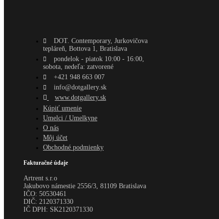
DOT. Contemporary, Jurkovičova
tepláreň, Bottova 1, Bratislava
pondelok - piatok 10:00 - 16:00,
sobota, nedeľa: zatvorené
+421 948 663 007
info@dotgallery.sk
www.dotgallery.sk
Kúpiť umenie
Umelci / Umelkyne
O nás
Môj účet
Obchodné podmienky
Fakturačné údaje
Artrent s.r.o
Jakubovo námestie 2556/3, 81109 Bratislava
IČO:
50530461
DIČ:
2120371330
IČ DPH:
SK2120371330