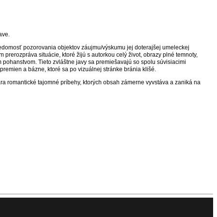
lave.
avedomosť pozorovania objektov záujmu/výskumu jej doterajšej umeleckej
prerozpráva situácie, ktoré žijú s autorkou celý život, obrazy plné temnoty,
ým pohanstvom. Tieto zvláštne javy sa premiešavajú so spolu súvisiacimi
remien a bázne, ktoré sa po vizuálnej stránke bránia klišé.
ra romantické tajomné príbehy, ktorých obsah zámerne vyvstáva a zaniká na