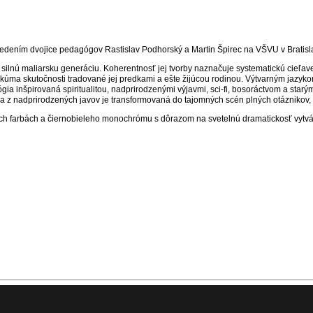
 vedením dvojice pedagógov Rastislav Podhorský a Martin Špirec na VŠVU v Bratis
u silnú maliarsku generáciu. Koherentnosť jej tvorby naznačuje systematickú cieľ
kúma skutočnosti tradované jej predkami a ešte žijúcou rodinou. Výtvarným jazykom 
gia inšpirovaná spiritualitou, nadprirodzenými výjavmi, sci-fi, bosoráctvom a star
a z nadprirodzených javov je transformovaná do tajomných scén plných otáznikov, p
ých farbách a čiernobieleho monochrómu s dôrazom na svetelnú dramatickosť vytvá