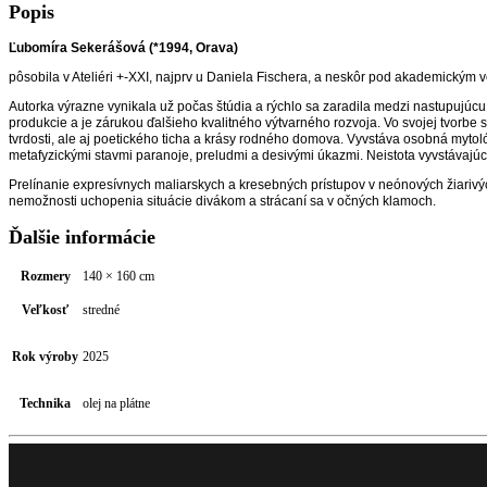
Popis
Ľubomíra Sekerášová (*1994, Orava)
pôsobila v Ateliéri +-XXI, najprv u Daniela Fischera, a neskôr pod akademickým
Autorka výrazne vynikala už počas štúdia a rýchlo sa zaradila medzi nastupujúc
produkcie a je zárukou ďalšieho kvalitného výtvarného rozvoja. Vo svojej tvorbe s
tvrdosti, ale aj poetického ticha a krásy rodného domova. Vyvstáva osobná mytoló
metafyzickými stavmi paranoje, preludmi a desivými úkazmi. Neistota vyvstávajúc
Prelínanie expresívnych maliarskych a kresebných prístupov v neónových žiariv
nemožnosti uchopenia situácie divákom a strácaní sa v očných klamoch.
Ďalšie informácie
Rozmery
140 × 160 cm
Veľkosť
stredné
Rok výroby
2025
Technika
olej na plátne