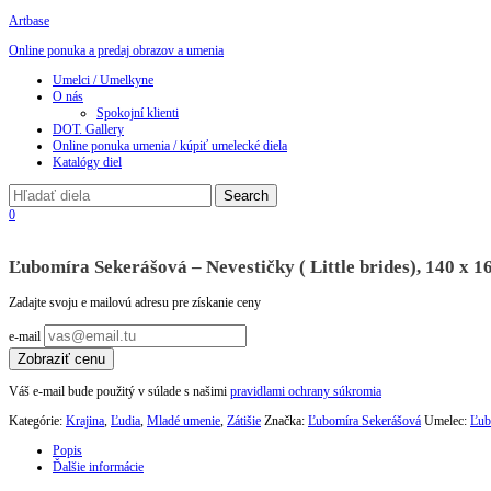
Artbase
Online ponuka a predaj obrazov a umenia
Toggle
Umelci / Umelkyne
navigation
O nás
Spokojní klienti
DOT. Gallery
Online ponuka umenia / kúpiť umelecké diela
Katalógy diel
0
Ľubomíra Sekerášová – Nevestičky ( Little brides), 140 x 
Zadajte svoju e mailovú adresu pre získanie ceny
e-mail
Zobraziť cenu
Váš e-mail bude použitý v súlade s našimi
pravidlami ochrany súkromia
Kategórie:
Krajina
,
Ľudia
,
Mladé umenie
,
Zátišie
Značka:
Ľubomíra Sekerášová
Umelec:
Ľub
Popis
Ďalšie informácie