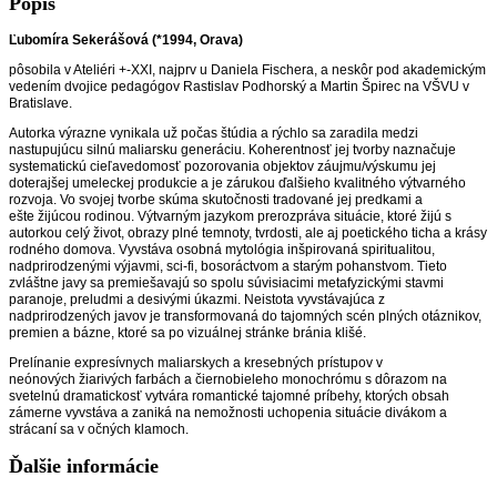
Popis
Ľubomíra Sekerášová (*1994, Orava)
pôsobila v Ateliéri +-XXI, najprv u Daniela Fischera, a neskôr pod akademickým
vedením dvojice pedagógov Rastislav Podhorský a Martin Špirec na VŠVU v
Bratislave.
Autorka výrazne vynikala už počas štúdia a rýchlo sa zaradila medzi
nastupujúcu silnú maliarsku generáciu. Koherentnosť jej tvorby naznačuje
systematickú cieľavedomosť pozorovania objektov záujmu/výskumu jej
doterajšej umeleckej produkcie a je zárukou ďalšieho kvalitného výtvarného
rozvoja. Vo svojej tvorbe skúma skutočnosti tradované jej predkami a
ešte žijúcou rodinou. Výtvarným jazykom prerozpráva situácie, ktoré žijú s
autorkou celý život, obrazy plné temnoty, tvrdosti, ale aj poetického ticha a krásy
rodného domova. Vyvstáva osobná mytológia inšpirovaná spiritualitou,
nadprirodzenými výjavmi, sci-fi, bosoráctvom a starým pohanstvom. Tieto
zvláštne javy sa premiešavajú so spolu súvisiacimi metafyzickými stavmi
paranoje, preludmi a desivými úkazmi. Neistota vyvstávajúca z
nadprirodzených javov je transformovaná do tajomných scén plných otáznikov,
premien a bázne, ktoré sa po vizuálnej stránke bránia klišé.
Prelínanie expresívnych maliarskych a kresebných prístupov v
neónových žiarivých farbách a čiernobieleho monochrómu s dôrazom na
svetelnú dramatickosť vytvára romantické tajomné príbehy, ktorých obsah
zámerne vyvstáva a zaniká na nemožnosti uchopenia situácie divákom a
strácaní sa v očných klamoch.
Ďalšie informácie