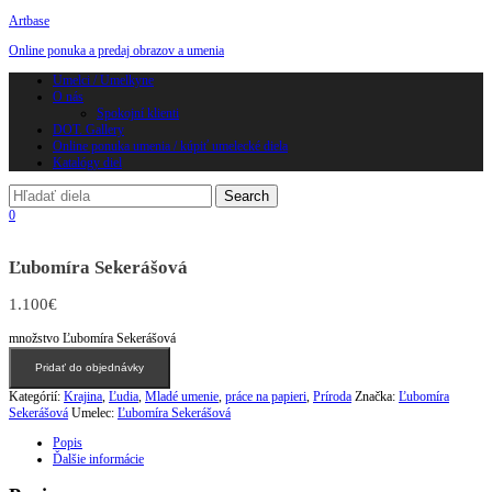
Artbase
Online ponuka a predaj obrazov a umenia
Toggle
Umelci / Umelkyne
navigation
O nás
Spokojní klienti
DOT. Gallery
Online ponuka umenia / kúpiť umelecké diela
Katalógy diel
0
Ľubomíra Sekerášová
1.100
€
množstvo Ľubomíra Sekerášová
Pridať do objednávky
Kategórií:
Krajina
,
Ľudia
,
Mladé umenie
,
práce na papieri
,
Príroda
Značka:
Ľubomíra
Sekerášová
Umelec:
Ľubomíra Sekerášová
Popis
Ďalšie informácie