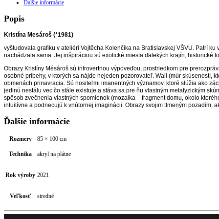
Ďalšie informácie
Popis
Kristína Mesároš (*1981)
vyštudovala grafiku v ateliéri Vojtěcha Kolenčíka na Bratislavskej VŠVU. Patrí k
nachádzala sama. Jej inšpiráciou sú exotické miesta ďalekých krajín, historické f
Obrazy Kristíny Mésároš sú introvertnou výpoveďou, prostriedkom pre prerozprá
osobné príbehy, v ktorých sa nájde nejeden pozorovateľ. Wall (múr skúseností, kt
obmenách prinavracia. Sú nositeľmi imanentných významov, ktoré slúžia ako zác
jedinú nestálu vec čo stále existuje a stáva sa pre ňu vlastným metafyzickým skúm
spôsob zvečnenia vlastných spomienok (mozaika – fragment domu, okolo ktorého aut
intuitívne a podnecujú k vnútornej imaginácii. Obrazy svojim tlmeným pozadím, a
Ďalšie informácie
Rozmery
85 × 100 cm
Technika
akryl na plátne
Rok výroby
2021
Veľkosť
stredné