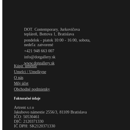
DOT. Contemporary, Jurkovičova
tepláreň, Bottova 1, Bratislava
pondelok - piatok 10:00 - 16:00, sobota,
nedeľa: zatvorené
+421 948 663 007
info@dotgallery.sk
www.dotgallery.sk
Kúpiť umenie
Umelci / Umelkyne
O nás
Môj účet
Obchodné podmienky
Fakturačné údaje
Artrent s.r.o
Jakubovo námestie 2556/3, 81109 Bratislava
IČO:
50530461
DIČ:
2120371330
IČ DPH:
SK2120371330