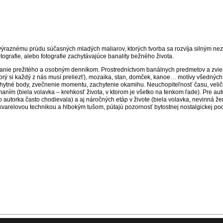
u výraznému prúdu súčasných mladých maliarov, ktorých tvorba sa rozvíja silným ne
otografie, alebo fotografie zachytávajúce banality bežného života.
vanie prežitého a osobným denníkom. Prostredníctvom banálnych predmetov a zviera
orý si každý z nás musí preliezť), mozaika, stan, domček, kanoe… motívy všedných o
hytné body, zvečnenie momentu, zachytenie okamihu. Neuchopiteľnosť času, veliči
aním (biela volavka – krehkosť života, v ktorom je všetko na tenkom ľade). Pre auto
orka často chodievala) a aj náročných etáp v živote (biela volavka, nevinná žensko
kvarelovou technikou a hlbokým tušom, pútajú pozornosť bytostnej nostalgickej po