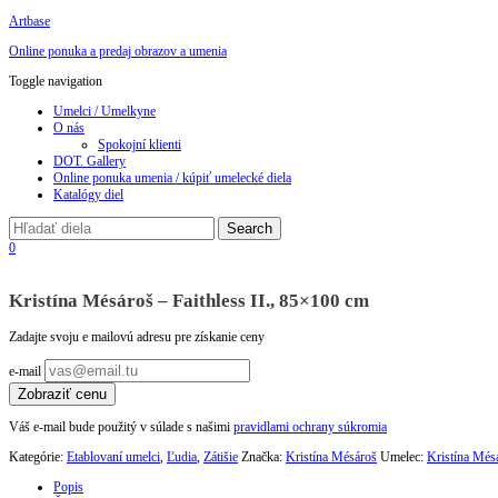
Artbase
Online ponuka a predaj obrazov a umenia
Toggle navigation
Umelci / Umelkyne
O nás
Spokojní klienti
DOT. Gallery
Online ponuka umenia / kúpiť umelecké diela
Katalógy diel
0
Kristína Mésároš – Faithless II., 85×100 cm
Zadajte svoju e mailovú adresu pre získanie ceny
e-mail
Zobraziť cenu
Váš e-mail bude použitý v súlade s našimi
pravidlami ochrany súkromia
Kategórie:
Etablovaní umelci
,
Ľudia
,
Zátišie
Značka:
Kristína Mésároš
Umelec:
Kristína Més
Popis