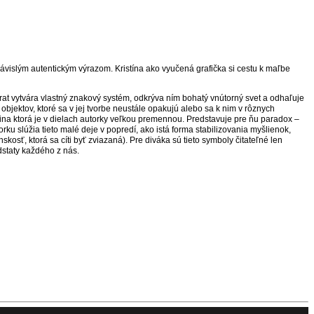
závislým autentickým výrazom. Kristína ako vyučená grafička si cestu k maľbe
t vytvára vlastný znakový systém, odkrýva ním bohatý vnútorný svet a odhaľuje
bjektov, ktoré sa v jej tvorbe neustále opakujú alebo sa k nim v rôznych
na ktorá je v dielach autorky veľkou premennou. Predstavuje pre ňu paradox –
rku slúžia tieto malé deje v popredí, ako istá forma stabilizovania myšlienok,
sť, ktorá sa cíti byť zviazaná). Pre diváka sú tieto symboly čitateľné len
dstaty každého z nás.