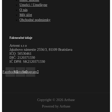
Umelci / Umelkyne
O nás
Môj účet
Obchodné podmienky
Fakturačné údaje
Artrent s.r.o
Jakubovo námestie 2556/3, 81109 Bratislava
IČO:
50530461
DIČ:
2120371330
IČ DPH:
SK2120371330
Facebook
Youtube
Instagram
Copyright © 2026 Artbase
Powered by Artbase