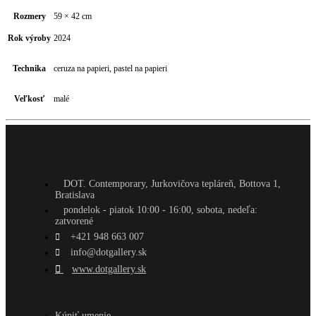
Rozmery
59 × 42 cm
Rok výroby
2024
Technika
ceruza na papieri, pastel na papieri
Veľkosť
malé
DOT. Contemporary, Jurkovičova tepláreň, Bottova 1,
Bratislava
pondelok - piatok 10:00 - 16:00, sobota, nedeľa:
zatvorené
+421 948 663 007
info@dotgallery.sk
www.dotgallery.sk
Kúpiť umenie