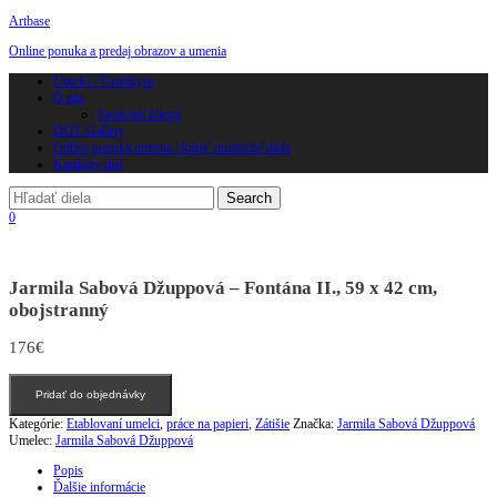
Artbase
Online ponuka a predaj obrazov a umenia
Toggle
Umelci / Umelkyne
navigation
O nás
Spokojní klienti
DOT. Gallery
Online ponuka umenia / kúpiť umelecké diela
Katalógy diel
0
Jarmila Sabová Džuppová – Fontána II., 59 x 42 cm,
obojstranný
176
€
množstvo
Pridať do objednávky
Jarmila
Sabová
Kategórie:
Etablovaní umelci
,
práce na papieri
,
Zátišie
Značka:
Jarmila Sabová Džuppová
Džuppová
Umelec:
Jarmila Sabová Džuppová
-
Fontána
Popis
II.,
Ďalšie informácie