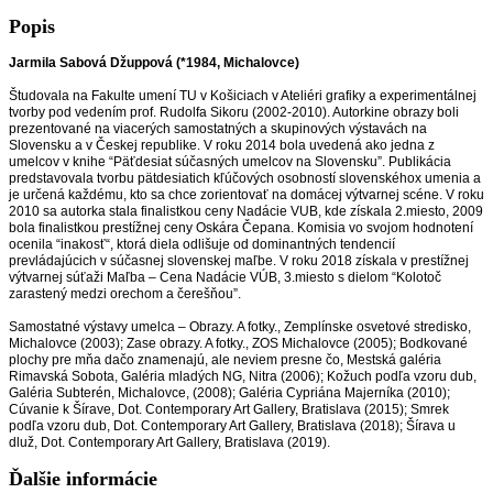
59
x
Popis
42
cm,
Jarmila Sabová Džuppová (*1984, Michalovce)
obojstranný
Študovala na Fakulte umení TU v Košiciach v Ateliéri grafiky a experimentálnej
tvorby pod vedením prof. Rudolfa Sikoru (2002-2010). Autorkine obrazy boli
prezentované na viacerých samostatných a skupinových výstavách na
Slovensku a v Českej republike. V roku 2014 bola uvedená ako jedna z
umelcov v knihe “Päťdesiat súčasných umelcov na Slovensku”. Publikácia
predstavovala tvorbu pätdesiatich kľúčových osobností slovenskéhox umenia a
je určená každému, kto sa chce zorientovať na domácej výtvarnej scéne. V roku
2010 sa autorka stala finalistkou ceny Nadácie VUB, kde získala 2.miesto, 2009
bola finalistkou prestížnej ceny Oskára Čepana. Komisia vo svojom hodnotení
ocenila “inakosť“, ktorá diela odlišuje od dominantných tendencií
prevládajúcich v súčasnej slovenskej maľbe. V roku 2018 získala v prestížnej
výtvarnej súťaži Maľba – Cena Nadácie VÚB, 3.miesto s dielom “Kolotoč
zarastený medzi orechom a čerešňou”.
Samostatné výstavy umelca – Obrazy. A fotky., Zemplínske osvetové stredisko,
Michalovce (2003); Zase obrazy. A fotky., ZOS Michalovce (2005); Bodkované
plochy pre mňa dačo znamenajú, ale neviem presne čo, Mestská galéria
Rimavská Sobota, Galéria mladých NG, Nitra (2006); Kožuch podľa vzoru dub,
Galéria Subterén, Michalovce, (2008); Galéria Cypriána Majerníka (2010);
Cúvanie k Šírave, Dot. Contemporary Art Gallery, Bratislava (2015); Smrek
podľa vzoru dub, Dot. Contemporary Art Gallery, Bratislava (2018); Šírava u
dluž, Dot. Contemporary Art Gallery, Bratislava (2019).
Ďalšie informácie