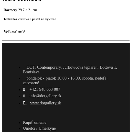
Rozmery
29.7 × 21 cm
Technika
ceruzka a pastel na vykrese
Veľkosť
malé
DOT. Contemporary, Jurkovičova tepláreň, Bottova 1,
Bratislava
pondelok - piatok 10:00 - 16:00, sobota, nedeľa:
zatvorené
+421 948 663 007
info@dotgallery.sk
www.dotgallery.sk
Kúpiť umenie
Umelci / Umelkyne