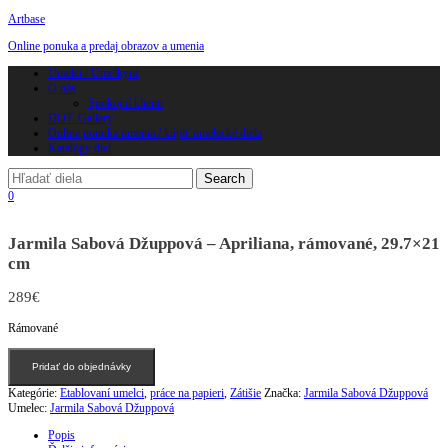
Artbase
Online ponuka a predaj obrazov a umenia
Toggle
Umelci / Umelkyne
navigation
O nás
Spokojní klienti
DOT. Gallery
Online ponuka umenia / kúpiť umelecké diela
Katalógy diel
0
Jarmila Sabová Džuppová – Apriliana, rámované, 29.7×21
cm
289
€
Rámované
množstvo
Pridať do objednávky
Jarmila
Sabová
Kategórie:
Etablovaní umelci
,
práce na papieri
,
Zátišie
Značka:
Jarmila Sabová Džuppová
Džuppová
Umelec:
Jarmila Sabová Džuppová
-
Apriliana,
Popis
rámované,