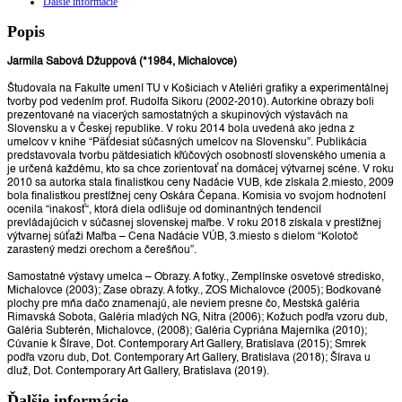
Ďalšie informácie
29.7x21
cm
Popis
Jarmila Sabová Džuppová (*1984, Michalovce)
Študovala na Fakulte umení TU v Košiciach v Ateliéri grafiky a experimentálnej
tvorby pod vedením prof. Rudolfa Sikoru (2002-2010). Autorkine obrazy boli
prezentované na viacerých samostatných a skupinových výstavách na
Slovensku a v Českej republike. V roku 2014 bola uvedená ako jedna z
umelcov v knihe “Päťdesiat súčasných umelcov na Slovensku”. Publikácia
predstavovala tvorbu pätdesiatich kľúčových osobností slovenského umenia a
je určená každému, kto sa chce zorientovať na domácej výtvarnej scéne. V roku
2010 sa autorka stala finalistkou ceny Nadácie VUB, kde získala 2.miesto, 2009
bola finalistkou prestížnej ceny Oskára Čepana. Komisia vo svojom hodnotení
ocenila “inakosť“, ktorá diela odlišuje od dominantných tendencií
prevládajúcich v súčasnej slovenskej maľbe. V roku 2018 získala v prestížnej
výtvarnej súťaži Maľba – Cena Nadácie VÚB, 3.miesto s dielom “Kolotoč
zarastený medzi orechom a čerešňou”.
Samostatné výstavy umelca – Obrazy. A fotky., Zemplínske osvetové stredisko,
Michalovce (2003); Zase obrazy. A fotky., ZOS Michalovce (2005); Bodkované
plochy pre mňa dačo znamenajú, ale neviem presne čo, Mestská galéria
Rimavská Sobota, Galéria mladých NG, Nitra (2006); Kožuch podľa vzoru dub,
Galéria Subterén, Michalovce, (2008); Galéria Cypriána Majerníka (2010);
Cúvanie k Šírave, Dot. Contemporary Art Gallery, Bratislava (2015); Smrek
podľa vzoru dub, Dot. Contemporary Art Gallery, Bratislava (2018); Šírava u
dluž, Dot. Contemporary Art Gallery, Bratislava (2019).
Ďalšie informácie