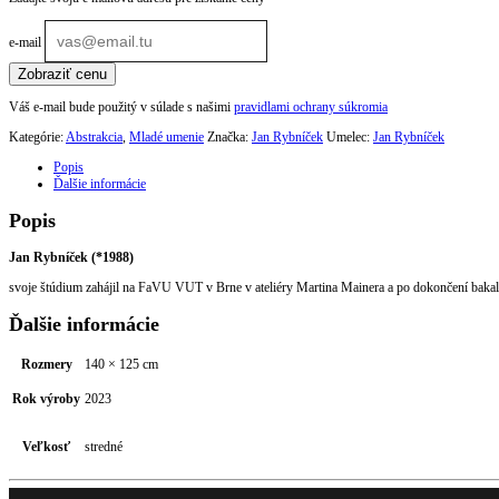
e-mail
Zobraziť cenu
Váš e-mail bude použitý v súlade s našimi
pravidlami ochrany súkromia
Kategórie:
Abstrakcia
,
Mladé umenie
Značka:
Jan Rybníček
Umelec:
Jan Rybníček
Popis
Ďalšie informácie
Popis
Jan Rybníček (
*1988)
svoje štúdium zahájil na FaVU VUT v Brne v ateliéry Martina Mainera a po dokončení bakal
Ďalšie informácie
Rozmery
140 × 125 cm
Rok výroby
2023
Veľkosť
stredné