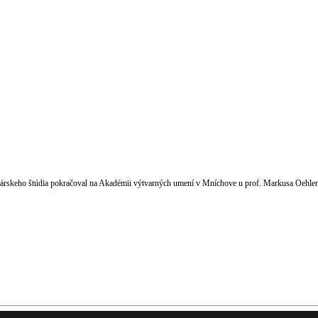
árskeho štúdia pokračoval na Akadémii výtvarných umení v Mníchove u prof. Markusa Oehlena.