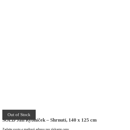
Out of Stock
SOLD Jan Rybníček – Shrnutí, 140 x 125 cm
Zadajte svoju e mailovú adresu pre získanie ceny