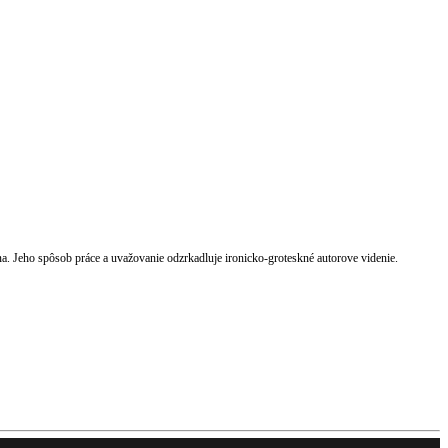
 Jeho spôsob práce a uvažovanie odzrkadluje ironicko-groteskné autorove videnie.