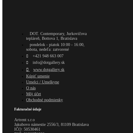
DOT. Contemporary, Jurkovičova
tepláreň, Bottova 1, Bratislava
pondelok - piatok 10:00 - 16:00,
sobota, nedeľa: zatvorené
+421 948 663 007
info@dotgallery.sk
www.dotgallery.sk
Kúpiť umenie
Umelci / Umelkyne
O nás
Môj účet
Obchodné podmienky
Fakturačné údaje
Artrent s.r.o
Jakubovo námestie 2556/3, 81109 Bratislava
IČO:
50530461