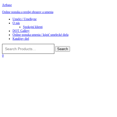
Artbase
Online ponuka a predaj obrazov a umenia
Toggle
Umelci / Umelkyne
navigation
O nás
Spokojní klienti
DOT. Gallery
Online ponuka umenia / kúpiť umelecké diela
Katalógy diel
0