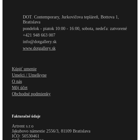
DOT. Contemporary, Jurkovičova tepláreň, Bottova 1,
Bratislava
pondelok - piatok 10:00 - 16:00, sobota, nedeľa: zatvorené
+421 948 663 007
info@dotgallery.sk
www.dotgallery.sk
Kúpiť umenie
Umelci / Umelkyne
O nás
Môj účet
Obchodné podmienky
Fakturačné údaje
Artrent s.r.o
Jakubovo námestie 2556/3, 81109 Bratislava
IČO:
50530461