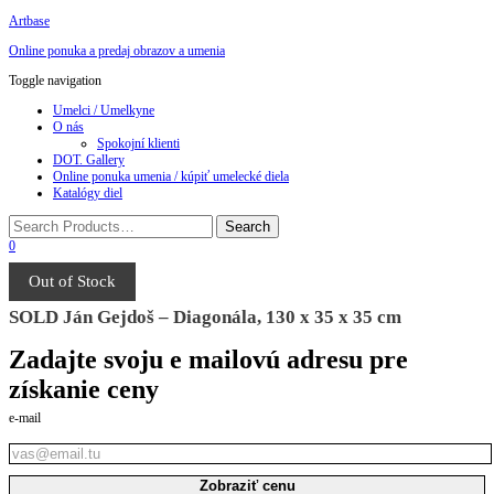
Artbase
Online ponuka a predaj obrazov a umenia
Toggle navigation
Umelci / Umelkyne
O nás
Spokojní klienti
DOT. Gallery
Online ponuka umenia / kúpiť umelecké diela
Katalógy diel
0
Out of Stock
SOLD Ján Gejdoš – Diagonála, 130 x 35 x 35 cm
Zadajte svoju e mailovú adresu pre
získanie ceny
e-mail
Zobraziť cenu