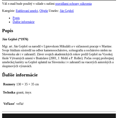
Váš e-mail bude použitý v súlade s našimi
pravidlami ochrany súkromia
Kategórie:
Etablovaní umelci
,
Objekt
Umelec:
Ján Gejdoš
Popis
Ďalšie informácie
Popis
Ján Gejdoš (*1976)
Mgr. art. Ján Gejdoš sa narodil v Liptovskom Mikuláši a v súčasnosti pracuje v Martine.
Svoje štúdium sústredil na odbor kamenosochárstvo, scénografiu a sochárstvo nielen na
Slovensku ale i v zahraničí. Záver svojich akademických rokov prežil Gejdoš na Vysokej
škole Výtvarných umení v Bratislave (2001, J. Meliš a P. Roller). Počas svojej profesijnej
umeleckej kariéry sa Gejdoš uplatnil na Slovensku i v zahraničí na viacerých autorských a
skupinových výstavách.
Ďalšie informácie
Rozmery
130 × 35 × 35 cm
Technika
granit, ónyx
Veľkosť
veľké