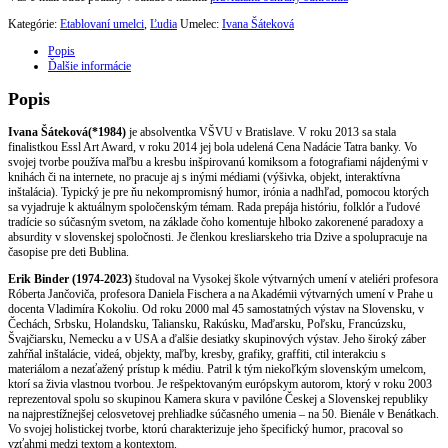
Kategórie:
Etablovaní umelci
,
Ľudia
Umelec:
Ivana Šáteková
Popis
Ďalšie informácie
Popis
Ivana Šáteková(*1984)
je absolventka VŠVU v Bratislave. V roku 2013 sa stala
finalistkou Essl Art Award, v roku 2014 jej bola udelená Cena Nadácie Tatra banky. Vo
svojej tvorbe používa maľbu a kresbu inšpirovanú komiksom a fotografiami nájdenými v
knihách či na internete, no pracuje aj s inými médiami (výšivka, objekt, interaktívna
inštalácia). Typický je pre ňu nekompromisný humor, irónia a nadhľad, pomocou ktorých
sa vyjadruje k aktuálnym spoločenským témam. Rada prepája históriu, folklór a ľudové
tradície so súčasným svetom, na základe čoho komentuje hlboko zakorenené paradoxy a
absurdity v slovenskej spoločnosti. Je členkou kresliarskeho tria Dzive a spolupracuje na
časopise pre deti Bublina.
Erik Binder (1974-2023)
študoval na Vysokej škole výtvarných umení v ateliéri profesora
Róberta Jančoviča, profesora Daniela Fischera a na Akadémii výtvarných umení v Prahe u
docenta Vladimíra Kokoliu. Od roku 2000 mal 45 samostatných výstav na Slovensku, v
Čechách, Srbsku, Holandsku, Taliansku, Rakúsku, Maďarsku, Poľsku, Francúzsku,
Švajčiarsku, Nemecku a v USA a ďalšie desiatky skupinových výstav. Jeho široký záber
zahŕňal inštalácie, videá, objekty, maľby, kresby, grafiky, graffiti, ctil interakciu s
materiálom a nezaťažený prístup k médiu. Patril k tým niekoľkým slovenským umelcom,
ktorí sa živia vlastnou tvorbou. Je rešpektovaným európskym autorom, ktorý v roku 2003
reprezentoval spolu so skupinou Kamera skura v pavilóne Českej a Slovenskej republiky
na najprestížnejšej celosvetovej prehliadke súčasného umenia – na 50. Bienále v Benátkach.
Vo svojej holistickej tvorbe, ktorú charakterizuje jeho špecifický humor, pracoval so
vzťahmi medzi textom a kontextom.