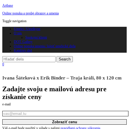
Artbase
Online ponuka a predaj obrazov a umenia
Toggle navigation
Umelci / Umelkyne
O nás
Spokojní klienti
DOT. Gallery
Online ponuka umenia / kúpiť umelecké diela
Katalógy diel
0
Ivana Šáteková x Erik Binder – Traja králi, 80 x 120 cm
Zadajte svoju e mailovú adresu pre
získanie ceny
e-mail
Zobraziť cenu
Váš e-mail bude použitý v súlade s našimi
pravidlami ochrany súkromia