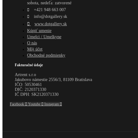
sobota, nedeľa: zatvorené
+421 948 663 007
info@dotgallery.sk
www.dotgallery.sk
Kúpiť umenie
Umelci / Umelkyne
O nás
Môj účet
Obchodné podmienky
Fakturačné údaje
Artrent s.r.o
Jakubovo námestie 2556/3, 81109 Bratislava
IČO:
50530461
DIČ:
2120371330
IČ DPH:
SK2120371330
Facebook
Youtube
Instagram