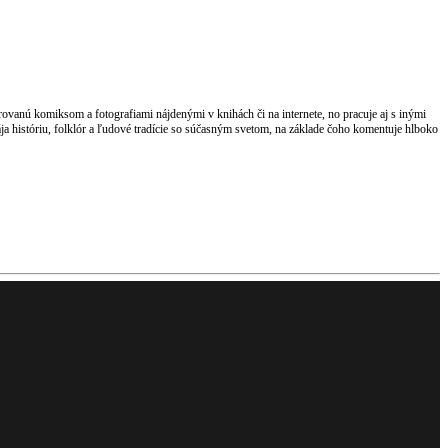
rovanú komiksom a fotografiami nájdenými v knihách či na internete, no pracuje aj s inými
a históriu, folklór a ľudové tradície so súčasným svetom, na základe čoho komentuje hlboko