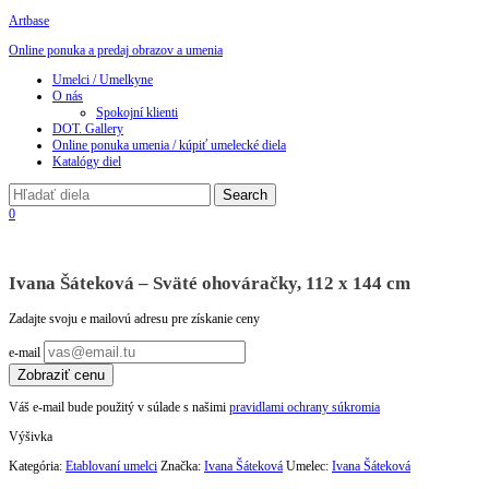
Artbase
Online ponuka a predaj obrazov a umenia
Toggle
Umelci / Umelkyne
navigation
O nás
Spokojní klienti
DOT. Gallery
Online ponuka umenia / kúpiť umelecké diela
Katalógy diel
0
Ivana Šáteková – Sväté ohováračky, 112 x 144 cm
Zadajte svoju e mailovú adresu pre získanie ceny
e-mail
Zobraziť cenu
Váš e-mail bude použitý v súlade s našimi
pravidlami ochrany súkromia
Výšivka
Kategória:
Etablovaní umelci
Značka:
Ivana Šáteková
Umelec:
Ivana Šáteková