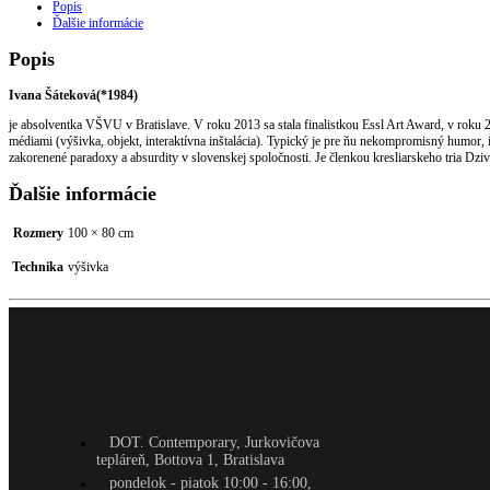
Popis
Ďalšie informácie
Popis
Ivana Šáteková(*1984)
je absolventka VŠVU v Bratislave. V roku 2013 sa stala finalistkou Essl Art Award, v roku 2
médiami (výšivka, objekt, interaktívna inštalácia). Typický je pre ňu nekompromisný humor
zakorenené paradoxy a absurdity v slovenskej spoločnosti. Je členkou kresliarskeho tria Dziv
Ďalšie informácie
Rozmery
100 × 80 cm
Technika
výšivka
DOT. Contemporary, Jurkovičova
tepláreň, Bottova 1, Bratislava
pondelok - piatok 10:00 - 16:00,