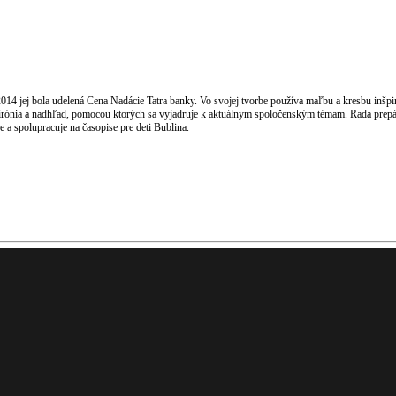
014 jej bola udelená Cena Nadácie Tatra banky. Vo svojej tvorbe používa maľbu a kresbu inšpi
, irónia a nadhľad, pomocou ktorých sa vyjadruje k aktuálnym spoločenským témam. Rada prepáj
e a spolupracuje na časopise pre deti Bublina.