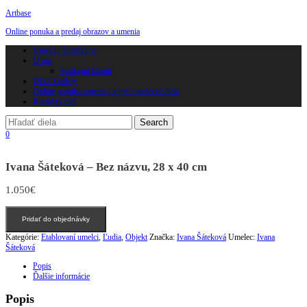
Artbase
Online ponuka a predaj obrazov a umenia
Toggle
Umelci / Umelkyne
navigation
O nás
Spokojní klienti
DOT. Gallery
Online ponuka umenia / kúpiť umelecké diela
Katalógy diel
0
Ivana Šáteková – Bez názvu, 28 x 40 cm
1.050
€
množstvo
Pridať do objednávky
Ivana
Šáteková
Kategórie:
Etablovaní umelci
,
Ľudia
,
Objekt
Značka:
Ivana Šáteková
Umelec:
Ivana
-
Šáteková
Bez
názvu,
Popis
28
Ďalšie informácie
x
40
Popis
cm