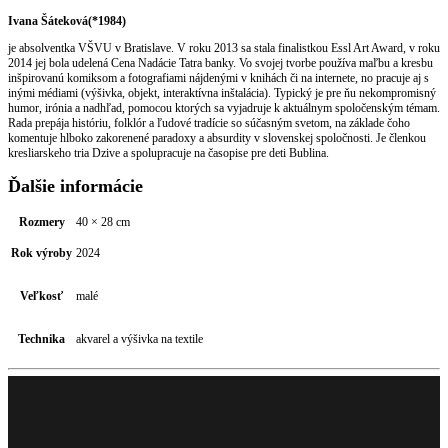
Ivana Šáteková(*1984)
je absolventka VŠVU v Bratislave. V roku 2013 sa stala finalistkou Essl Art Award, v roku
2014 jej bola udelená Cena Nadácie Tatra banky. Vo svojej tvorbe používa maľbu a kresbu
inšpirovanú komiksom a fotografiami nájdenými v knihách či na internete, no pracuje aj s
inými médiami (výšivka, objekt, interaktívna inštalácia). Typický je pre ňu nekompromisný
humor, irónia a nadhľad, pomocou ktorých sa vyjadruje k aktuálnym spoločenským témam.
Rada prepája históriu, folklór a ľudové tradície so súčasným svetom, na základe čoho
komentuje hlboko zakorenené paradoxy a absurdity v slovenskej spoločnosti. Je členkou
kresliarskeho tria Dzive a spolupracuje na časopise pre deti Bublina.
Ďalšie informácie
Rozmery
40 × 28 cm
Rok výroby
2024
Veľkosť
malé
Technika
akvarel a výšivka na textile