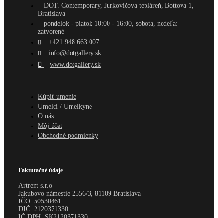
DOT. Contemporary, Jurkovičova tepláreň, Bottova 1,
Bratislava
pondelok - piatok 10:00 - 16:00, sobota, nedeľa:
zatvorené
+421 948 663 007
info@dotgallery.sk
www.dotgallery.sk
Kúpiť umenie
Umelci / Umelkyne
O nás
Môj účet
Obchodné podmienky
Fakturačné údaje
Artrent s.r.o
Jakubovo námestie 2556/3, 81109 Bratislava
IČO:
50530461
DIČ:
2120371330
IČ DPH:
SK2120371330