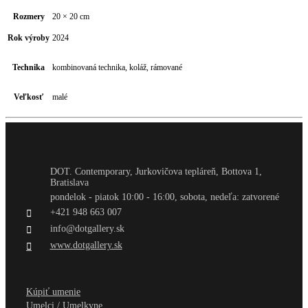
Rozmery
20 × 20 cm
Rok výroby
2024
Technika
kombinovaná technika, koláž, rámované
Veľkosť
malé
DOT. Contemporary, Jurkovičova tepláreň, Bottova 1,
Bratislava
pondelok - piatok 10:00 - 16:00, sobota, nedeľa: zatvorené
+421 948 663 007
info@dotgallery.sk
www.dotgallery.sk
Kúpiť umenie
Umelci / Umelkyne