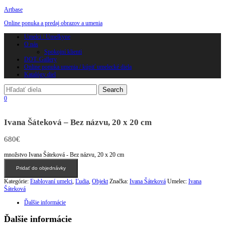
Artbase
Online ponuka a predaj obrazov a umenia
Toggle
Umelci / Umelkyne
navigation
O nás
Spokojní klienti
DOT. Gallery
Online ponuka umenia / kúpiť umelecké diela
Katalógy diel
0
Ivana Šáteková – Bez názvu, 20 x 20 cm
680
€
množstvo Ivana Šáteková - Bez názvu, 20 x 20 cm
Pridať do objednávky
Kategórie:
Etablovaní umelci
,
Ľudia
,
Objekt
Značka:
Ivana Šáteková
Umelec:
Ivana
Šáteková
Ďalšie informácie
Ďalšie informácie