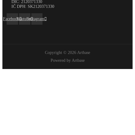
DIČ:
2120371330
IČ DPH:
SK2120371330
Facebook
Youtube
Instagram
Copyright © 2026 Artbase
Powered by Artbase