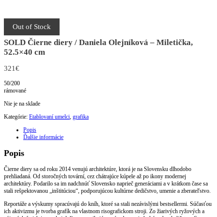
Out of Stock
SOLD Čierne diery / Daniela Olejníková – Miletička,
52.5×40 cm
321
€
50/200
rámované
Nie je na sklade
Kategórie:
Etablovaní umelci
,
grafika
Popis
Ďalšie informácie
Popis
Čierne diery sa od roku 2014 venujú architektúre, ktorá je na Slovensku dlhodobo
prehliadaná. Od storočných tovární, cez chátrajúce kúpele až po ikony modernej
architektúry. Podarilo sa im nadchnúť Slovensko naprieč generáciami a v krátkom čase sa
stali rešpektovanou „inštitúciou“, podporujúcou kultúrne dedičstvo, umenie a zberateľstvo.
Reportáže a výskumy spracúvajú do kníh, ktoré sa stali nezávislými bestsellermi. Súčasťou
ich aktivizmu je tvorba grafík na vlastnom risografickom stroji. Zo žiarivých ryžových a