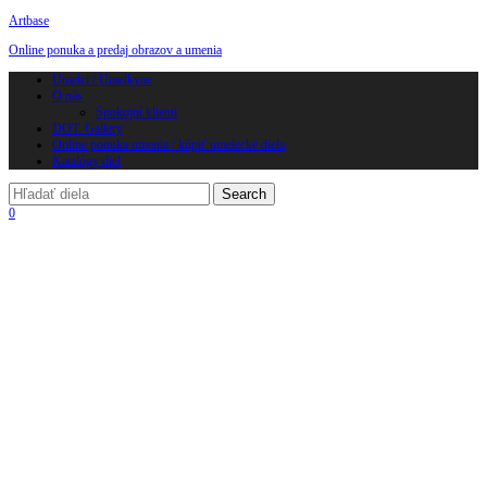
Artbase
Online ponuka a predaj obrazov a umenia
Toggle
Umelci / Umelkyne
navigation
O nás
Spokojní klienti
DOT. Gallery
Online ponuka umenia / kúpiť umelecké diela
Katalógy diel
0