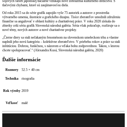
sójových farieb japonskej tlačiarne vznikajú nové zobrazenia kultúrneho dedičstva. S
tlačovými chybami, ktoré sú zaujímavosťou diela.
Od roku 2015 sa do série grafík zapojilo vyše 75 autoriek a autorov z prostredia
výtvarného umenia, ilustrácie a grafického dizajnu. Tisíce zberateľov umožnili združeniu
finančne sa angažovať v oblasti kultúry a charitatívnej práce. V roku 2020 získala do
zbierky celú sériu grafík Slovenská národná galéria. Séria však pokračuje, rozširuje sa o
nové témy, nových autorov a nové charitatívne projekty.
„Čierne diery sa stali nečakaným fenoménom na slovenskom umeleckom trhu a vlastne
naplnili jeho novú kategóriu – kolektívne zberateľstvo. V priebehu rokov a práce sa stali
inštitúciou. Dobrou, funkčnou, s názorom a vďaka bohu zodpovednou. Takou, s ktorou
chcete spolupracovať.“ (Alexandra Kusá, Slovenská národná galéria, 2020)
Ďalšie informácie
Rozmery
52.5 × 40 cm
Technika
risografia
Rok výroby
2019
Veľkosť
malé