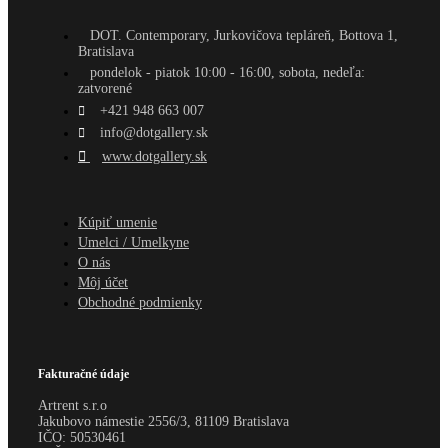
DOT. Contemporary, Jurkovičova tepláreň, Bottova 1,
Bratislava
pondelok - piatok 10:00 - 16:00, sobota, nedeľa:
zatvorené
+421 948 663 007
info@dotgallery.sk
www.dotgallery.sk
Kúpiť umenie
Umelci / Umelkyne
O nás
Môj účet
Obchodné podmienky
Fakturačné údaje
Artrent s.r.o
Jakubovo námestie 2556/3, 81109 Bratislava
IČO:
50530461