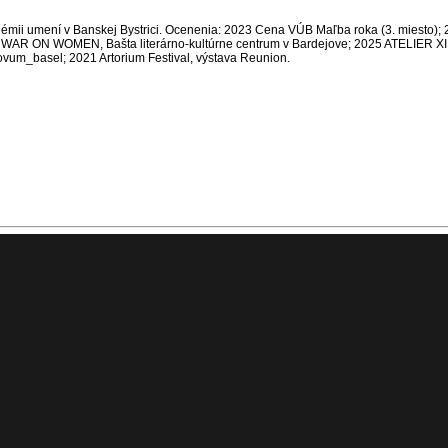
mii umení v Banskej Bystrici. Ocenenia: 2023 Сеna VÚB Maľba roka (3. miesto); 
25 WAR ON WOMEN, Bašta literárno-kultúrne centrum v Bardejove; 2025 ATELIER XII
vum_basel; 2021 Artorium Festival, výstava Reunion.