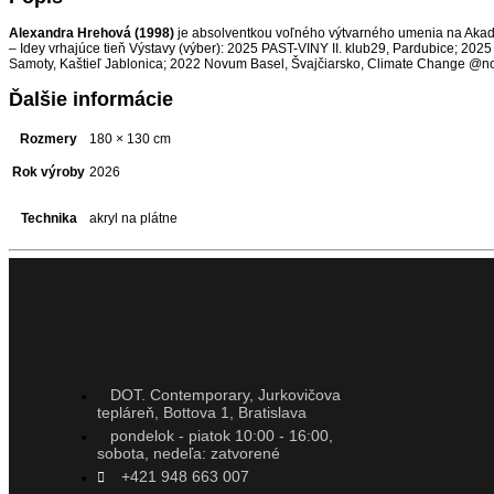
Alexandra Hrehová (1998)
je absolventkou voľného výtvarného umenia na Akadé
– Idey vrhajúce tieň Výstavy (výber): 2025 PAST-VINY II. klub29, Pardubice; 20
Samoty, Kaštieľ Jablonica; 2022 Novum Basel, Švajčiarsko, Climate Change @no
Ďalšie informácie
Rozmery
180 × 130 cm
Rok výroby
2026
Technika
akryl na plátne
DOT. Contemporary, Jurkovičova
tepláreň, Bottova 1, Bratislava
pondelok - piatok 10:00 - 16:00,
sobota, nedeľa: zatvorené
+421 948 663 007