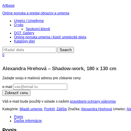
Artbase
Online ponuka a predaj obrazov a umenia
Toggle
Umelci / Umelkyne
navigation
O nás
Spokojní klienti
DOT. Gallery
Online ponuka umenia / kúpiť umelecké diela
Katalógy diel
0
Alexandra Hrehová – Shadow-work, 180 x 130 cm
Zadajte svoju e mailovú adresu pre získanie ceny
e-mail
Zobraziť cenu
Váš e-mail bude použitý v súlade s našimi
pravidlami ochrany súkromia
Kategórie:
Mladé umenie
,
Portrét
,
Zátišie
Značka:
Alexandra Hrehová
Umelec:
Al
Popis
Ďalšie informácie
Popis