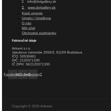
info@dotgallery.sk
www.dotgallery.sk
Kúpiť umenie
Umelci / Umelkyne
O nás
Môj účet
Obchodné podmienky
Fakturačné údaje
Artrent s.r.o
Jakubovo námestie 2556/3, 81109 Bratislava
IČO:
50530461
DIČ:
2120371330
IČ DPH:
SK2120371330
Facebook
Youtube
Instagram
Copyright © 2026 Artbase