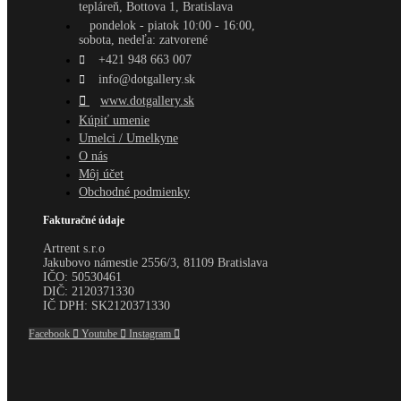
tepláreň, Bottova 1, Bratislava
pondelok - piatok 10:00 - 16:00,
sobota, nedeľa: zatvorené
+421 948 663 007
info@dotgallery.sk
www.dotgallery.sk
Kúpiť umenie
Umelci / Umelkyne
O nás
Môj účet
Obchodné podmienky
Fakturačné údaje
Artrent s.r.o
Jakubovo námestie 2556/3, 81109 Bratislava
IČO:
50530461
DIČ:
2120371330
IČ DPH:
SK2120371330
Facebook
Youtube
Instagram