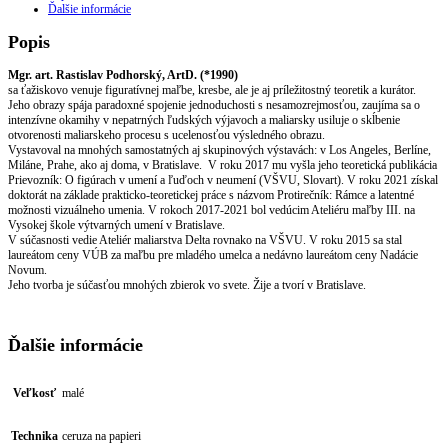
Ďalšie informácie
Popis
Mgr. art. Rastislav Podhorský, ArtD. (*1990)
sa ťažiskovo venuje figuratívnej maľbe, kresbe, ale je aj príležitostný teoretik a kurátor.
Jeho obrazy spája paradoxné spojenie jednoduchosti s nesamozrejmosťou, zaujíma sa o
intenzívne okamihy v nepatrných ľudských výjavoch a maliarsky usiluje o skĺbenie
otvorenosti maliarskeho procesu s ucelenosťou výsledného obrazu.
Vystavoval na mnohých samostatných aj skupinových výstavách: v Los Angeles, Berlíne,
Miláne, Prahe, ako aj doma, v Bratislave. V roku 2017 mu vyšla jeho teoretická publikácia
Prievozník: O figúrach v umení a ľuďoch v neumení (VŠVU, Slovart). V roku 2021 získal
doktorát na základe prakticko-teoretickej práce s názvom Protirečník: Rámce a latentné
možnosti vizuálneho umenia. V rokoch 2017-2021 bol vedúcim Ateliéru maľby III. na
Vysokej škole výtvarných umení v Bratislave.
V súčasnosti vedie Ateliér maliarstva Delta rovnako na VŠVU. V roku 2015 sa stal
laureátom ceny VÚB za maľbu pre mladého umelca a nedávno laureátom ceny Nadácie
Novum.
Jeho tvorba je súčasťou mnohých zbierok vo svete. Žije a tvorí v Bratislave.
Ďalšie informácie
Veľkosť
malé
Technika
ceruza na papieri