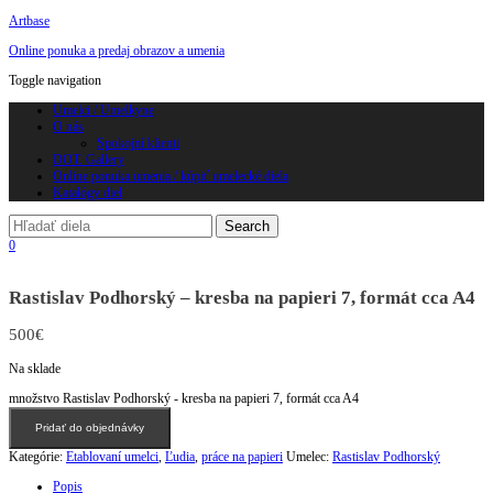
Artbase
Online ponuka a predaj obrazov a umenia
Toggle navigation
Umelci / Umelkyne
O nás
Spokojní klienti
DOT. Gallery
Online ponuka umenia / kúpiť umelecké diela
Katalógy diel
0
Rastislav Podhorský – kresba na papieri 7, formát cca A4
500
€
Na sklade
množstvo Rastislav Podhorský - kresba na papieri 7, formát cca A4
Pridať do objednávky
Kategórie:
Etablovaní umelci
,
Ľudia
,
práce na papieri
Umelec:
Rastislav Podhorský
Popis