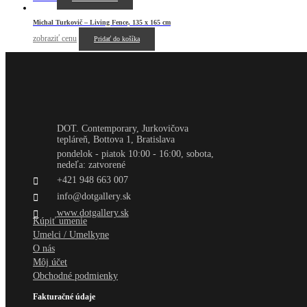
Michal Turkovič – Living Fence, 135 x 165 cm
zobraziť cenu
Pridať do košíka
DOT. Contemporary, Jurkovičova
tepláreň, Bottova 1, Bratislava
pondelok - piatok 10:00 - 16:00, sobota,
nedeľa: zatvorené
+421 948 663 007
info@dotgallery.sk
www.dotgallery.sk
Kúpiť umenie
Umelci / Umelkyne
O nás
Môj účet
Obchodné podmienky
Fakturačné údaje