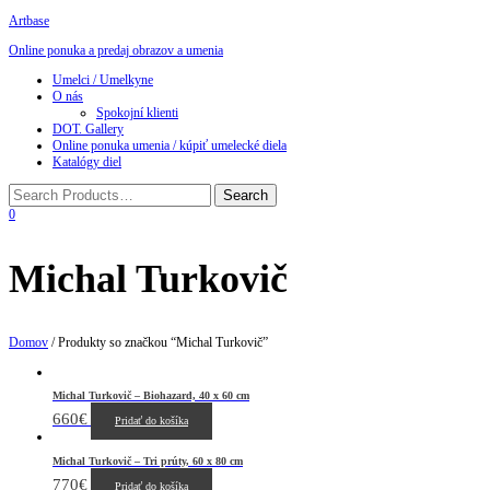
Artbase
Online ponuka a predaj obrazov a umenia
Toggle
Umelci / Umelkyne
navigation
O nás
Spokojní klienti
DOT. Gallery
Online ponuka umenia / kúpiť umelecké diela
Katalógy diel
0
Michal Turkovič
Domov
/ Produkty so značkou “Michal Turkovič”
Michal Turkovič – Biohazard, 40 x 60 cm
660
€
Pridať do košíka
Michal Turkovič – Tri prúty, 60 x 80 cm
770
€
Pridať do košíka