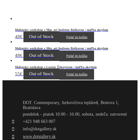
Maliarsky workshop s Mgr. art Andreou Roškovou / maľba akrylom
48
€
Out of Stock
Pridať do košíka
Maliarsky workshop s Mgr. art Andreou Roškovou / maľba akrylom
48
€
Out of Stock
Pridať do košíka
Maliarsky workshop s Luciou Žitnayovou / maľba akrylom
55
€
Out of Stock
Pridať do košíka
DOT. Contemporary, Jurkovičova tepláreň, Bottova 1,
Bratislava
pondelok - piatok 10:00 - 16:00, sobota, nedeľa: zatvorené
+421 948 663 007
info@dotgallery.sk
www.dotgallery.sk