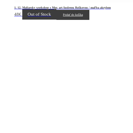
1. 12. Maliarsky workshop s Mgr. art Andreou Roškovou / maľba akrylom
48
€
Out of Stock
Pridať do košíka