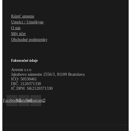
Kúpiť umenie
Umelci / Umelkyne
O nás
Môj účet
Obchodné podmienky
Fakturačné údaje
Artrent s.r.o
Jakubovo námestie 2556/3, 81109 Bratislava
IČO:
50530461
DIČ:
2120371330
IČ DPH:
SK2120371330
Facebook
Youtube
Instagram