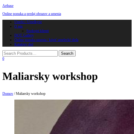
Artbase
Online ponuka a predaj obrazov a umenia
Toggle
Umelci / Umelkyne
navigation
O nás
Spokojní klienti
DOT. Gallery
Online ponuka umenia / kúpiť umelecké diela
Katalógy diel
0
Maliarsky workshop
Domov
/ Maliarsky workshop