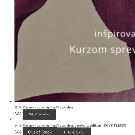
12. 5. Maliarsky workshop / maľba akrylom
56
€
Pridať do košíka
14. 4. Maliarsky workshop / maľba akrylom, pastelom a uhlíkom – NOVÝ TERMÍN
56
€
Out of Stock
Pridať do košíka